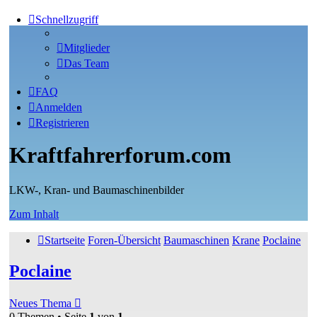
Schnellzugriff
Mitglieder
Das Team
FAQ
Anmelden
Registrieren
Kraftfahrerforum.com
LKW-, Kran- und Baumaschinenbilder
Zum Inhalt
Startseite
Foren-Übersicht
Baumaschinen
Krane
Poclaine
Poclaine
Neues Thema
0 Themen • Seite
1
von
1