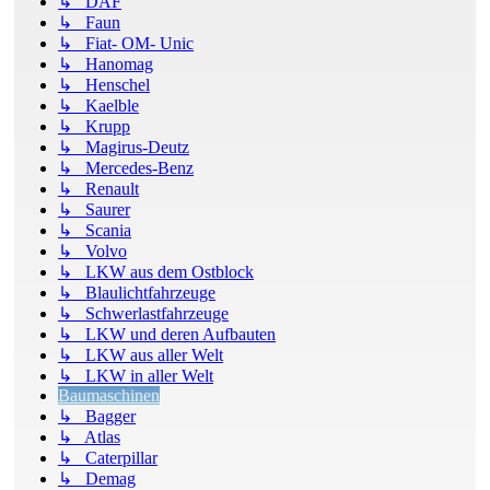
↳ DAF
↳ Faun
↳ Fiat- OM- Unic
↳ Hanomag
↳ Henschel
↳ Kaelble
↳ Krupp
↳ Magirus-Deutz
↳ Mercedes-Benz
↳ Renault
↳ Saurer
↳ Scania
↳ Volvo
↳ LKW aus dem Ostblock
↳ Blaulichtfahrzeuge
↳ Schwerlastfahrzeuge
↳ LKW und deren Aufbauten
↳ LKW aus aller Welt
↳ LKW in aller Welt
Baumaschinen
↳ Bagger
↳ Atlas
↳ Caterpillar
↳ Demag