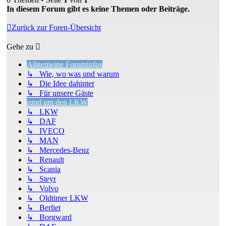
In diesem Forum gibt es keine Themen oder Beiträge.
Zurück zur Foren-Übersicht
Gehe zu
Allgemeine Foruminfos
↳ Wie, wo was und warum
↳ Die Idee dahinter
↳ Für unsere Gäste
rund um den LKW
↳ LKW
↳ DAF
↳ IVECO
↳ MAN
↳ Mercedes-Benz
↳ Renault
↳ Scania
↳ Steyr
↳ Volvo
↳ Oldtimer LKW
↳ Berliet
↳ Borgward