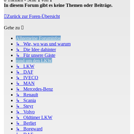
In diesem Forum gibt es keine Themen oder Beiträge.
Zurück zur Foren-Übersicht
Gehe zu
Allgemeine Foruminfos
↳ Wie, wo was und warum
↳ Die Idee dahinter
↳ Für unsere Gäste
rund um den LKW
↳ LKW
↳ DAF
↳ IVECO
↳ MAN
↳ Mercedes-Benz
↳ Renault
↳ Scania
↳ Steyr
↳ Volvo
↳ Oldtimer LKW
↳ Berliet
↳ Borgward