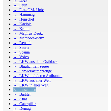
↳ DAF
↳ Faun
↳ Fiat- OM- Unic
↳ Hanomag
↳ Henschel
↳ Kaelble
↳ Krupp
↳ Magirus-Deutz
↳ Mercedes-Benz
↳ Renault
↳ Saurer
↳ Scania
↳ Volvo
↳ LKW aus dem Ostblock
↳ Blaulichtfahrzeuge
↳ Schwerlastfahrzeuge
↳ LKW und deren Aufbauten
↳ LKW aus aller Welt
↳ LKW in aller Welt
Baumaschinen
↳ Bagger
↳ Atlas
↳ Caterpillar
↳ Demag