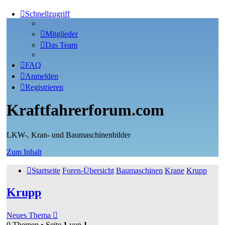
Schnellzugriff
Mitglieder
Das Team
FAQ
Anmelden
Registrieren
Kraftfahrerforum.com
LKW-, Kran- und Baumaschinenbilder
Zum Inhalt
Startseite
Foren-Übersicht
Baumaschinen
Krane
Krupp
Krupp
Neues Thema
0 Themen • Seite
1
von
1