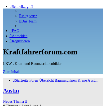
Schnellzugriff
Mitglieder
Das Team
FAQ
Anmelden
Registrieren
Kraftfahrerforum.com
LKW-, Kran- und Baumaschinenbilder
Zum Inhalt
Startseite
Foren-Übersicht
Baumaschinen
Krane
Austin
Austin
Neues Thema
0 Themen • Seite
1
von
1