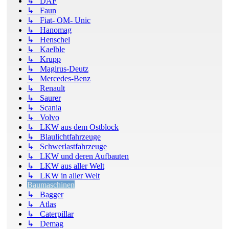
↳ DAF
↳ Faun
↳ Fiat- OM- Unic
↳ Hanomag
↳ Henschel
↳ Kaelble
↳ Krupp
↳ Magirus-Deutz
↳ Mercedes-Benz
↳ Renault
↳ Saurer
↳ Scania
↳ Volvo
↳ LKW aus dem Ostblock
↳ Blaulichtfahrzeuge
↳ Schwerlastfahrzeuge
↳ LKW und deren Aufbauten
↳ LKW aus aller Welt
↳ LKW in aller Welt
Baumaschinen
↳ Bagger
↳ Atlas
↳ Caterpillar
↳ Demag