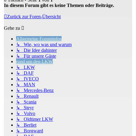
In diesem Forum gibt es keine Themen oder Beiträge.
Zurück zur Foren-Übersicht
Gehe zu
Allgemeine Foruminfos
↳ Wie, wo was und warum
↳ Die Idee dahinter
↳ Für unsere Gäste
rund um den LKW
↳ LKW
↳ DAF
↳ IVECO
↳ MAN
↳ Mercedes-Benz
↳ Renault
↳ Scania
↳ Steyr
↳ Volvo
↳ Oldtimer LKW
↳ Berliet
↳ Borgward