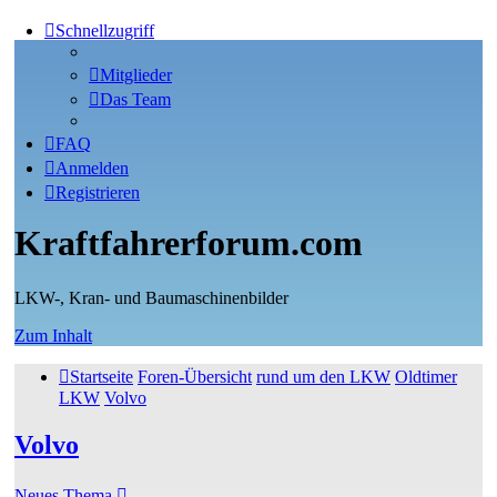
Schnellzugriff
Mitglieder
Das Team
FAQ
Anmelden
Registrieren
Kraftfahrerforum.com
LKW-, Kran- und Baumaschinenbilder
Zum Inhalt
Startseite
Foren-Übersicht
rund um den LKW
Oldtimer
LKW
Volvo
Volvo
Neues Thema