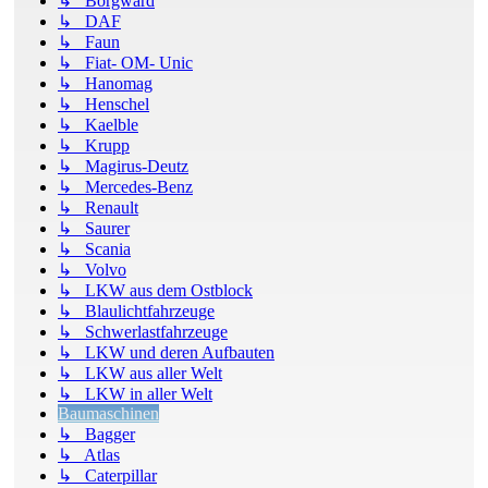
↳ Borgward
↳ DAF
↳ Faun
↳ Fiat- OM- Unic
↳ Hanomag
↳ Henschel
↳ Kaelble
↳ Krupp
↳ Magirus-Deutz
↳ Mercedes-Benz
↳ Renault
↳ Saurer
↳ Scania
↳ Volvo
↳ LKW aus dem Ostblock
↳ Blaulichtfahrzeuge
↳ Schwerlastfahrzeuge
↳ LKW und deren Aufbauten
↳ LKW aus aller Welt
↳ LKW in aller Welt
Baumaschinen
↳ Bagger
↳ Atlas
↳ Caterpillar