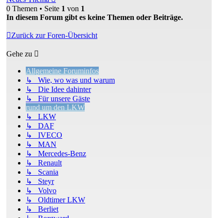
0 Themen • Seite
1
von
1
In diesem Forum gibt es keine Themen oder Beiträge.
Zurück zur Foren-Übersicht
Gehe zu
Allgemeine Foruminfos
↳ Wie, wo was und warum
↳ Die Idee dahinter
↳ Für unsere Gäste
rund um den LKW
↳ LKW
↳ DAF
↳ IVECO
↳ MAN
↳ Mercedes-Benz
↳ Renault
↳ Scania
↳ Steyr
↳ Volvo
↳ Oldtimer LKW
↳ Berliet