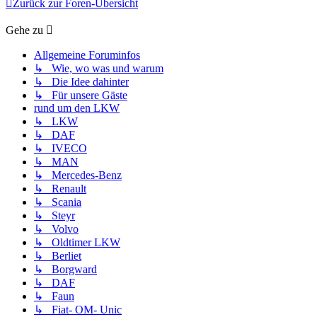
Zurück zur Foren-Übersicht
Gehe zu
Allgemeine Foruminfos
↳ Wie, wo was und warum
↳ Die Idee dahinter
↳ Für unsere Gäste
rund um den LKW
↳ LKW
↳ DAF
↳ IVECO
↳ MAN
↳ Mercedes-Benz
↳ Renault
↳ Scania
↳ Steyr
↳ Volvo
↳ Oldtimer LKW
↳ Berliet
↳ Borgward
↳ DAF
↳ Faun
↳ Fiat- OM- Unic