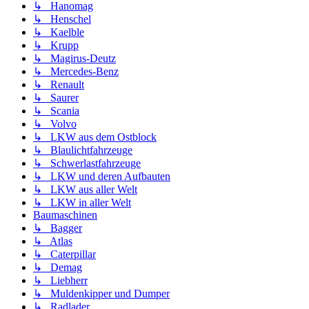
↳ Hanomag
↳ Henschel
↳ Kaelble
↳ Krupp
↳ Magirus-Deutz
↳ Mercedes-Benz
↳ Renault
↳ Saurer
↳ Scania
↳ Volvo
↳ LKW aus dem Ostblock
↳ Blaulichtfahrzeuge
↳ Schwerlastfahrzeuge
↳ LKW und deren Aufbauten
↳ LKW aus aller Welt
↳ LKW in aller Welt
Baumaschinen
↳ Bagger
↳ Atlas
↳ Caterpillar
↳ Demag
↳ Liebherr
↳ Muldenkipper und Dumper
↳ Radlader