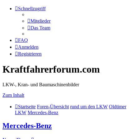
Schnellzugriff
Mitglieder
Das Team
FAQ
Anmelden
Registrieren
Kraftfahrerforum.com
LKW-, Kran- und Baumaschinenbilder
Zum Inhalt
Startseite
Foren-Übersicht
rund um den LKW
Oldtimer
LKW
Mercedes-Benz
Mercedes-Benz