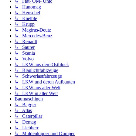
↳ Fiat- OM- Unic
↳ Hanomag
↳ Henschel
↳ Kaelble
↳ Krupp
↳ Magirus-Deutz
↳ Mercedes-Benz
↳ Renault
↳ Saurer
↳ Scania
↳ Volvo
↳ LKW aus dem Ostblock
↳ Blaulichtfahrzeuge
↳ Schwerlastfahrzeuge
↳ LKW und deren Aufbauten
↳ LKW aus aller Welt
↳ LKW in aller Welt
Baumaschinen
↳ Bagger
↳ Atlas
↳ Caterpillar
↳ Demag
↳ Liebherr
↳ Muldenkipper und Dumper