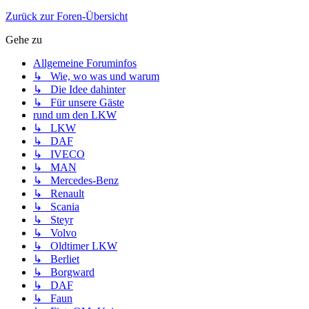
Zurück zur Foren-Übersicht
Gehe zu
Allgemeine Foruminfos
↳ Wie, wo was und warum
↳ Die Idee dahinter
↳ Für unsere Gäste
rund um den LKW
↳ LKW
↳ DAF
↳ IVECO
↳ MAN
↳ Mercedes-Benz
↳ Renault
↳ Scania
↳ Steyr
↳ Volvo
↳ Oldtimer LKW
↳ Berliet
↳ Borgward
↳ DAF
↳ Faun