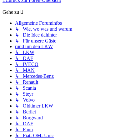
Zurück zur Foren-Übersicht
Gehe zu
Allgemeine Foruminfos
↳ Wie, wo was und warum
↳ Die Idee dahinter
↳ Für unsere Gäste
rund um den LKW
↳ LKW
↳ DAF
↳ IVECO
↳ MAN
↳ Mercedes-Benz
↳ Renault
↳ Scania
↳ Steyr
↳ Volvo
↳ Oldtimer LKW
↳ Berliet
↳ Borgward
↳ DAF
↳ Faun
↳ Fiat- OM- Unic