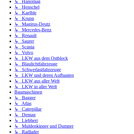
↳ Hanomag
↳ Henschel
↳ Kaelble
↳ Krupp
↳ Magirus-Deutz
↳ Mercedes-Benz
↳ Renault
↳ Saurer
↳ Scania
↳ Volvo
↳ LKW aus dem Ostblock
↳ Blaulichtfahrzeuge
↳ Schwerlastfahrzeuge
↳ LKW und deren Aufbauten
↳ LKW aus aller Welt
↳ LKW in aller Welt
Baumaschinen
↳ Bagger
↳ Atlas
↳ Caterpillar
↳ Demag
↳ Liebherr
↳ Muldenkipper und Dumper
↳ Radlader