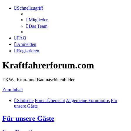
Schnellzugriff
Mitglieder
Das Team
FAQ
Anmelden
Registrieren
Kraftfahrerforum.com
LKW-, Kran- und Baumaschinenbilder
Zum Inhalt
Startseite
Foren-Übersicht
Allgemeine Foruminfos
Für
unsere Gäste
Für unsere Gäste