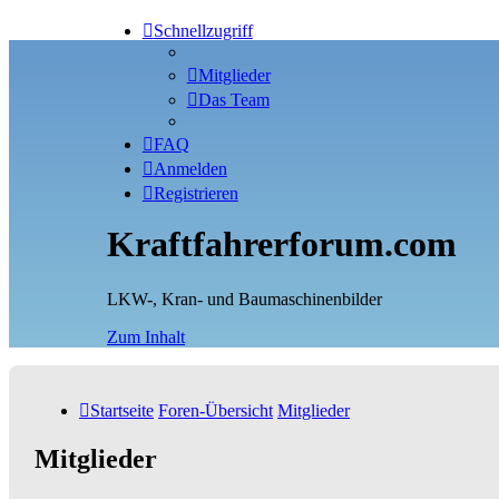
Schnellzugriff
Mitglieder
Das Team
FAQ
Anmelden
Registrieren
Kraftfahrerforum.com
LKW-, Kran- und Baumaschinenbilder
Zum Inhalt
Startseite
Foren-Übersicht
Mitglieder
Mitglieder