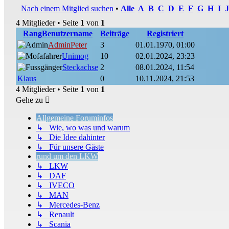
Nach einem Mitglied suchen
•
Alle
A
B
C
D
E
F
G
H
I
J
4 Mitglieder • Seite
1
von
1
Rang
Benutzername
Beiträge
Registriert
AdminPeter
3
01.01.1970, 01:00
Unimog
10
02.01.2024, 23:23
Steckachse
2
08.01.2024, 11:54
Klaus
0
10.11.2024, 21:53
4 Mitglieder • Seite
1
von
1
Gehe zu
Allgemeine Foruminfos
↳ Wie, wo was und warum
↳ Die Idee dahinter
↳ Für unsere Gäste
rund um den LKW
↳ LKW
↳ DAF
↳ IVECO
↳ MAN
↳ Mercedes-Benz
↳ Renault
↳ Scania