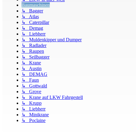
Baumaschinen
↳ Bagger
↳ Atlas
↳ Caterpillar
↳ Demag
↳ Liebherr
↳ Muldenkipper und Dumper
↳ Radlader
↳ Raupen
↳ Seilbagger
↳ Krane
↳ Austin
↳ DEMAG
↳ Faun
↳ Gottwald
↳ Grove
↳ Krane auf LKW Fahrgestell
↳ Krupp
↳ Liebherr
↳ Minikrane
↳ Poclaine