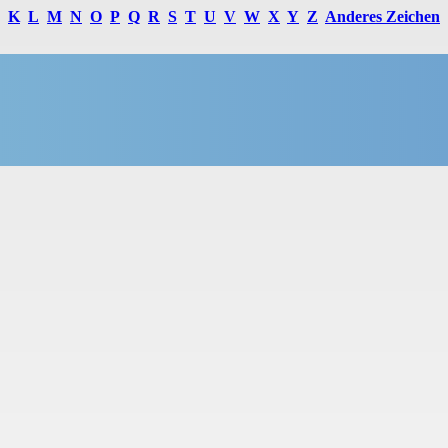
K
L
M
N
O
P
Q
R
S
T
U
V
W
X
Y
Z
Anderes Zeichen