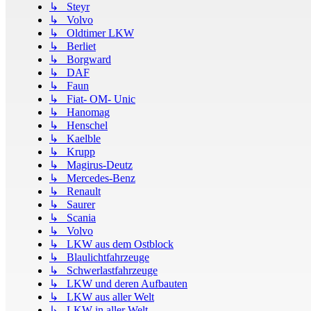
↳ Steyr
↳ Volvo
↳ Oldtimer LKW
↳ Berliet
↳ Borgward
↳ DAF
↳ Faun
↳ Fiat- OM- Unic
↳ Hanomag
↳ Henschel
↳ Kaelble
↳ Krupp
↳ Magirus-Deutz
↳ Mercedes-Benz
↳ Renault
↳ Saurer
↳ Scania
↳ Volvo
↳ LKW aus dem Ostblock
↳ Blaulichtfahrzeuge
↳ Schwerlastfahrzeuge
↳ LKW und deren Aufbauten
↳ LKW aus aller Welt
↳ LKW in aller Welt