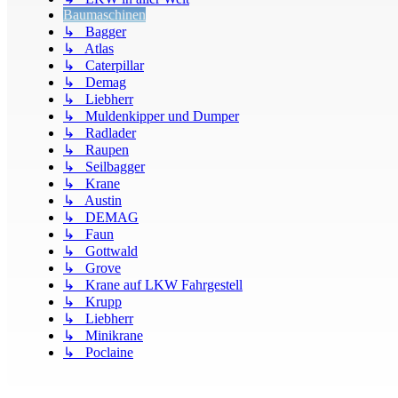
Baumaschinen
↳ Bagger
↳ Atlas
↳ Caterpillar
↳ Demag
↳ Liebherr
↳ Muldenkipper und Dumper
↳ Radlader
↳ Raupen
↳ Seilbagger
↳ Krane
↳ Austin
↳ DEMAG
↳ Faun
↳ Gottwald
↳ Grove
↳ Krane auf LKW Fahrgestell
↳ Krupp
↳ Liebherr
↳ Minikrane
↳ Poclaine