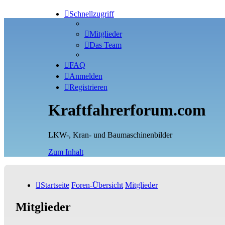
Schnellzugriff
Mitglieder
Das Team
FAQ
Anmelden
Registrieren
Kraftfahrerforum.com
LKW-, Kran- und Baumaschinenbilder
Zum Inhalt
Startseite
Foren-Übersicht
Mitglieder
Mitglieder