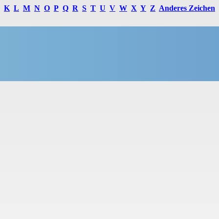
K
L
M
N
O
P
Q
R
S
T
U
V
W
X
Y
Z
Anderes Zeichen