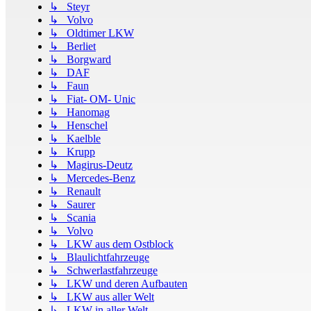
↳ Steyr
↳ Volvo
↳ Oldtimer LKW
↳ Berliet
↳ Borgward
↳ DAF
↳ Faun
↳ Fiat- OM- Unic
↳ Hanomag
↳ Henschel
↳ Kaelble
↳ Krupp
↳ Magirus-Deutz
↳ Mercedes-Benz
↳ Renault
↳ Saurer
↳ Scania
↳ Volvo
↳ LKW aus dem Ostblock
↳ Blaulichtfahrzeuge
↳ Schwerlastfahrzeuge
↳ LKW und deren Aufbauten
↳ LKW aus aller Welt
↳ LKW in aller Welt