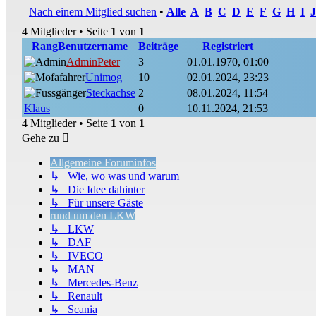
Nach einem Mitglied suchen
•
Alle
A
B
C
D
E
F
G
H
I
J
4 Mitglieder • Seite
1
von
1
Rang
Benutzername
Beiträge
Registriert
AdminPeter
3
01.01.1970, 01:00
Unimog
10
02.01.2024, 23:23
Steckachse
2
08.01.2024, 11:54
Klaus
0
10.11.2024, 21:53
4 Mitglieder • Seite
1
von
1
Gehe zu
Allgemeine Foruminfos
↳ Wie, wo was und warum
↳ Die Idee dahinter
↳ Für unsere Gäste
rund um den LKW
↳ LKW
↳ DAF
↳ IVECO
↳ MAN
↳ Mercedes-Benz
↳ Renault
↳ Scania