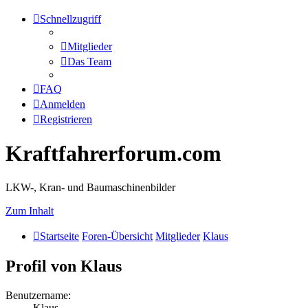
Schnellzugriff
Mitglieder
Das Team
FAQ
Anmelden
Registrieren
Kraftfahrerforum.com
LKW-, Kran- und Baumaschinenbilder
Zum Inhalt
Startseite
Foren-Übersicht
Mitglieder
Klaus
Profil von Klaus
Benutzername:
Klaus