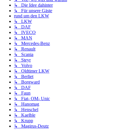
↳ Die Idee dahinter
↳ Für unsere Gäste
rund um den LKW
↳ LKW
↳ DAF
↳ IVECO
↳ MAN
↳ Mercedes-Benz
↳ Renault
↳ Scania
↳ Steyr
↳ Volvo
↳ Oldtimer LKW
↳ Berliet
↳ Borgward
↳ DAF
↳ Faun
↳ Fiat- OM- Unic
↳ Hanomag
↳ Henschel
↳ Kaelble
↳ Krupp
↳ Magirus-Deutz