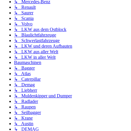
↳ Mercedes-Benz
↳ Renault
↳ Saurer
↳ Scania
↳ Volvo
↳ LKW aus dem Ostblock
↳ Blaulichtfahrzeuge
↳ Schwerlastfahrzeuge
↳ LKW und deren Aufbauten
↳ LKW aus aller Welt
↳ LKW in aller Welt
Baumaschinen
↳ Bagger
↳ Atlas
↳ Caterpillar
↳ Demag
↳ Liebherr
↳ Muldenkipper und Dumper
↳ Radlader
↳ Raupen
↳ Seilbagger
↳ Krane
↳ Austin
↳ DEMAG