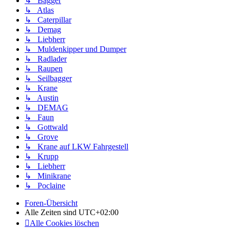
↳ Bagger
↳ Atlas
↳ Caterpillar
↳ Demag
↳ Liebherr
↳ Muldenkipper und Dumper
↳ Radlader
↳ Raupen
↳ Seilbagger
↳ Krane
↳ Austin
↳ DEMAG
↳ Faun
↳ Gottwald
↳ Grove
↳ Krane auf LKW Fahrgestell
↳ Krupp
↳ Liebherr
↳ Minikrane
↳ Poclaine
Foren-Übersicht
Alle Zeiten sind
UTC+02:00
Alle Cookies löschen