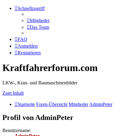
Schnellzugriff
Mitglieder
Das Team
FAQ
Anmelden
Registrieren
Kraftfahrerforum.com
LKW-, Kran- und Baumaschinenbilder
Zum Inhalt
Startseite
Foren-Übersicht
Mitglieder
AdminPeter
Profil von AdminPeter
Benutzername:
AdminPeter