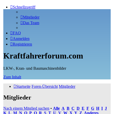
Schnellzugriff
Mitglieder
Das Team
FAQ
Anmelden
Registrieren
Kraftfahrerforum.com
LKW-, Kran- und Baumaschinenbilder
Zum Inhalt
Startseite
Foren-Übersicht
Mitglieder
Mitglieder
Nach einem Mitglied suchen
•
Alle
A
B
C
D
E
F
G
H
I
J
K
L
M
N
O
P
Q
R
S
T
U
V
W
X
Y
Z
Anderes