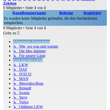
Zeichen
0 Mitglieder • Seite
1
von
1
Rang
Benutzername
Beiträge
Registriert
Es wurden keine Mitglieder gefunden, die den Suchkriterien
entsprechen.
0 Mitglieder • Seite
1
von
1
Gehe zu
Allgemeine Foruminfos
↳ Wie, wo was und warum
↳ Die Idee dahinter
↳ Für unsere Gäste
rund um den LKW
↳ LKW
↳ DAF
↳ IVECO
↳ MAN
↳ Mercedes-Benz
↳ Renault
↳ Scania
↳ Steyr
↳ Volvo
↳ Oldtimer LKW