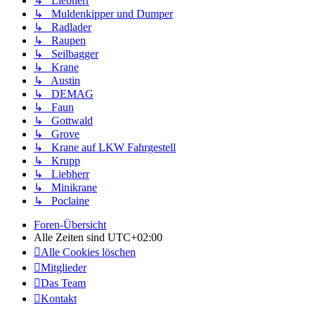
↳ Liebherr
↳ Muldenkipper und Dumper
↳ Radlader
↳ Raupen
↳ Seilbagger
↳ Krane
↳ Austin
↳ DEMAG
↳ Faun
↳ Gottwald
↳ Grove
↳ Krane auf LKW Fahrgestell
↳ Krupp
↳ Liebherr
↳ Minikrane
↳ Poclaine
Foren-Übersicht
Alle Zeiten sind
UTC+02:00
Alle Cookies löschen
Mitglieder
Das Team
Kontakt