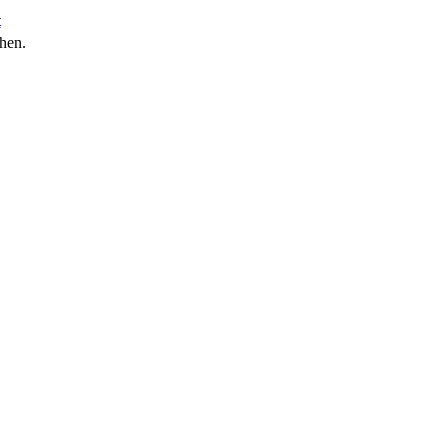
t
hen.