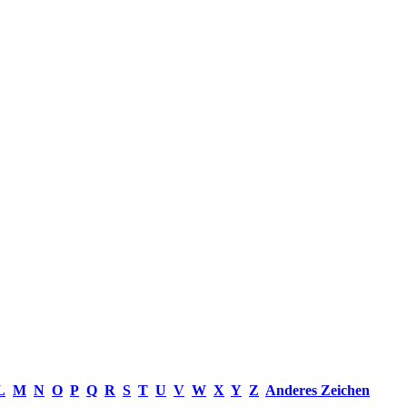
L
M
N
O
P
Q
R
S
T
U
V
W
X
Y
Z
Anderes Zeichen