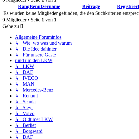
Rang
Benutzername
Beiträge
Registrier
Es wurden keine Mitglieder gefunden, die den Suchkriterien entsprec
0 Mitglieder • Seite
1
von
1
Gehe zu
Allgemeine Foruminfos
↳ Wie, wo was und warum
↳ Die Idee dahinter
↳ Für unsere Gäste
rund um den LKW
↳ LKW
↳ DAF
↳ IVECO
↳ MAN
↳ Mercedes-Benz
↳ Renault
↳ Scania
↳ Steyr
↳ Volvo
↳ Oldtimer LKW
↳ Berliet
↳ Borgward
↳ DAF