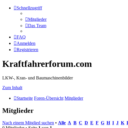
Schnellzugriff
Mitglieder
Das Team
FAQ
Anmelden
Registrieren
Kraftfahrerforum.com
LKW-, Kran- und Baumaschinenbilder
Zum Inhalt
Startseite
Foren-Übersicht
Mitglieder
Mitglieder
Nach einem Mitglied suchen
•
Alle
A
B
C
D
E
F
G
H
I
J
K
0 Mitglieder • Seite
1
von
1