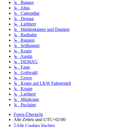
↳ Bagger
↳ Atlas
↳ Caterpillar
↳ Demag
↳ Liebherr
↳ Muldenkipper und Dumper
↳ Radlader
↳ Raupen
↳ Seilbagger
↳ Krane
↳ Austin
↳ DEMAG
↳ Faun
↳ Gottwald
↳ Grove
↳ Krane auf LKW Fahrgestell
↳ Krupp
↳ Liebherr
↳ Minikrane
↳ Poclaine
Foren-Übersicht
Alle Zeiten sind
UTC+02:00
Alle Cookies löschen