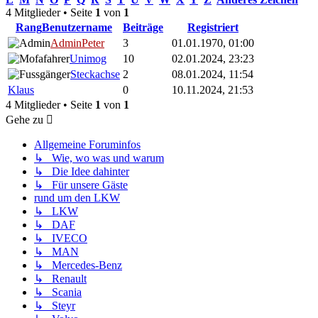
4 Mitglieder • Seite
1
von
1
Rang
Benutzername
Beiträge
Registriert
AdminPeter
3
01.01.1970, 01:00
Unimog
10
02.01.2024, 23:23
Steckachse
2
08.01.2024, 11:54
Klaus
0
10.11.2024, 21:53
4 Mitglieder • Seite
1
von
1
Gehe zu
Allgemeine Foruminfos
↳ Wie, wo was und warum
↳ Die Idee dahinter
↳ Für unsere Gäste
rund um den LKW
↳ LKW
↳ DAF
↳ IVECO
↳ MAN
↳ Mercedes-Benz
↳ Renault
↳ Scania
↳ Steyr