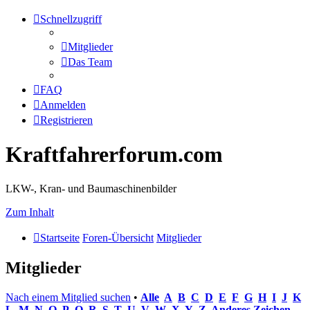
Schnellzugriff
Mitglieder
Das Team
FAQ
Anmelden
Registrieren
Kraftfahrerforum.com
LKW-, Kran- und Baumaschinenbilder
Zum Inhalt
Startseite
Foren-Übersicht
Mitglieder
Mitglieder
Nach einem Mitglied suchen
•
Alle
A
B
C
D
E
F
G
H
I
J
K
L
M
N
O
P
Q
R
S
T
U
V
W
X
Y
Z
Anderes Zeichen