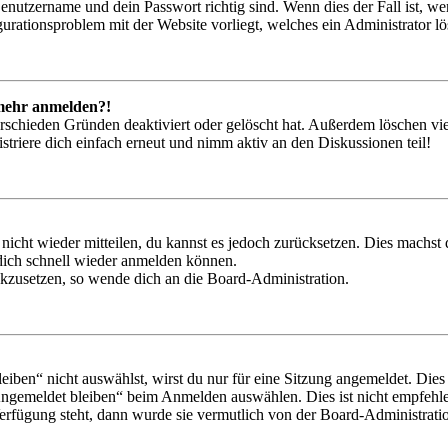
Benutzername und dein Passwort richtig sind. Wenn dies der Fall ist, w
igurationsproblem mit der Website vorliegt, welches ein Administrator l
t mehr anmelden?!
rschieden Gründen deaktiviert oder gelöscht hat. Außerdem löschen vie
triere dich einfach erneut und nimm aktiv an den Diskussionen teil!
 nicht wieder mitteilen, du kannst es jedoch zurücksetzen. Dies machs
 dich schnell wieder anmelden können.
ückzusetzen, so wende dich an die Board-Administration.
en“ nicht auswählst, wirst du nur für eine Sitzung angemeldet. Dies
Angemeldet bleiben“ beim Anmelden auswählen. Dies ist nicht empfehle
Verfügung steht, dann wurde sie vermutlich von der Board-Administratio