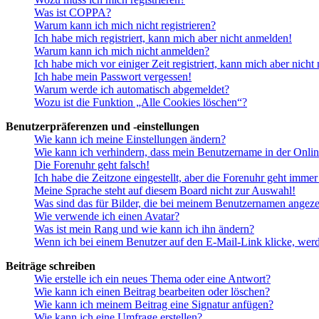
Was ist COPPA?
Warum kann ich mich nicht registrieren?
Ich habe mich registriert, kann mich aber nicht anmelden!
Warum kann ich mich nicht anmelden?
Ich habe mich vor einiger Zeit registriert, kann mich aber nich
Ich habe mein Passwort vergessen!
Warum werde ich automatisch abgemeldet?
Wozu ist die Funktion „Alle Cookies löschen“?
Benutzerpräferenzen und -einstellungen
Wie kann ich meine Einstellungen ändern?
Wie kann ich verhindern, dass mein Benutzername in der Onlin
Die Forenuhr geht falsch!
Ich habe die Zeitzone eingestellt, aber die Forenuhr geht immer
Meine Sprache steht auf diesem Board nicht zur Auswahl!
Was sind das für Bilder, die bei meinem Benutzernamen angez
Wie verwende ich einen Avatar?
Was ist mein Rang und wie kann ich ihn ändern?
Wenn ich bei einem Benutzer auf den E-Mail-Link klicke, werd
Beiträge schreiben
Wie erstelle ich ein neues Thema oder eine Antwort?
Wie kann ich einen Beitrag bearbeiten oder löschen?
Wie kann ich meinem Beitrag eine Signatur anfügen?
Wie kann ich eine Umfrage erstellen?