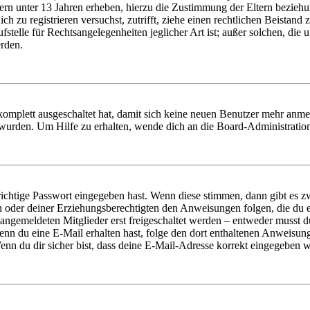
ern unter 13 Jahren erheben, hierzu die Zustimmung der Eltern bezieh
dich zu registrieren versuchst, zutrifft, ziehe einen rechtlichen Beista
stelle für Rechtsangelegenheiten jeglicher Art ist; außer solchen, die
erden.
 komplett ausgeschaltet hat, damit sich keine neuen Benutzer mehr anm
 wurden. Um Hilfe zu erhalten, wende dich an die Board-Administratio
richtige Passwort eingegeben hast. Wenn diese stimmen, dann gibt es
ern oder deiner Erziehungsberechtigten den Anweisungen folgen, die du e
 angemeldeten Mitglieder erst freigeschaltet werden – entweder musst du
. Wenn du eine E-Mail erhalten hast, folge den dort enthaltenen Anweis
nn du dir sicher bist, dass deine E-Mail-Adresse korrekt eingegeben w